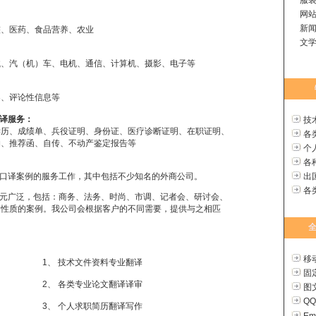
服装
网站
新闻
整、医药、食品营养、农业
文学
、
汽（机）车
、电机、通信、计算机、摄影、电子等
案、评论性信息等
译服务：
技
学历、成绩单、兵役证明、身份证、医疗诊断证明、在职证明、
各
约
、推荐函、自传、不动产鉴定报告等
个
各
口译案例的服务工作，其中包括不少知名的外商公司。
出
各
元广泛，包括：商务、法务、时尚、市调、记者会、研讨会、
质的案例。我公司会根据客户的不同需要，提供与之相匹
全
移动
1、
技术文件资料专业翻译
固定
2、
各类专业论文翻译译审
图文
QQ
3、
个人求职简历翻译写作