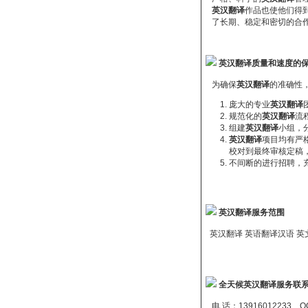
英汉翻译
作品也使他们得
了长期、稳定和密切的合作
英汉翻译质量和速度的
为确保
英汉翻译
的准确性
庞大的专业
英汉翻译
规范化的
英汉翻译
流
组建
英汉翻译
小组，
英汉翻译
项目均有严
校对到最终审核定稿
不间断的进行招聘，
英汉翻译服务范围
英汉翻译 英语翻译汉语 英文翻译中文 
全天候英汉翻译服务联
电 话：13916012233 Q