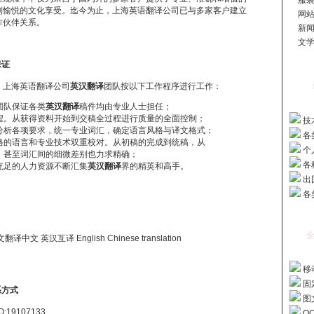
服装
到愉悦的文化享受。迄今为止，上海英语翻译公司已与多家客户建立
网站
伙伴关系。
新闻
文学
保证
，上海英语翻译公司
英汉翻译
团队按以下工作程序进行工作：
团队保证各类
英汉翻译
稿件均由专业人士担任；
程。从获得资料开始到交稿全过程进行质量的全面控制；
技
分析各项要求，统一专业词汇，确定语言风格与译文格式；
各
格的语言和专业技术双重校对。从初稿的完成到统稿，从
个
，甚至词汇间的细微差别也力求精确；
各
充足的人力资源不断汇集
英汉翻译
界的精英和高手。
出
各
全
英汉互译 English Chinese translation
移动
固定
系方式
图文
Q:
19107133
Q