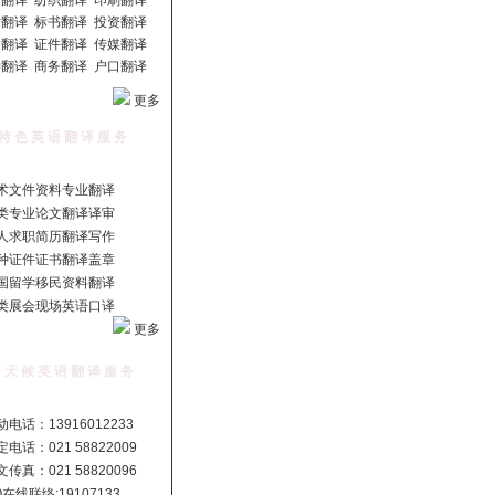
翻译 纺织翻译 印刷翻译
翻译 标书翻译 投资翻译
翻译 证件翻译 传媒翻译
翻译 商务翻译 户口翻译
更多
特 色 英 语 翻 译 服 务
术文件资料专业翻译
类专业论文翻译译审
人求职简历翻译写作
种证件证书翻译盖章
国留学移民资料翻译
类展会现场英语口译
更多
 天 候 英 语 翻 译 服 务
电话：13916012233
电话：021 58822009
传真：021 58820096
Q在线联络:19107133