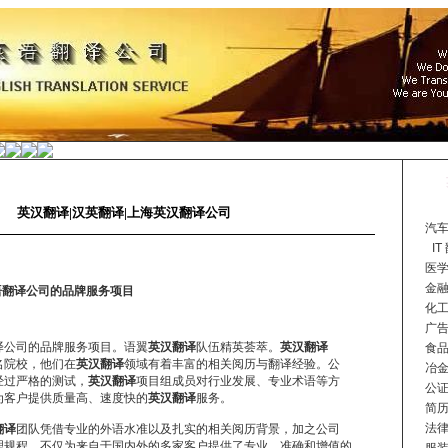
英汉翻译|汉英翻译|上海英汉翻译公司
汽车
I
医学
金融
语翻译公司的品牌服务项目
化工
广告
译公司的品牌服务项目。语翼
英汉翻译
队伍精英荟萃。
英汉翻译
食品
院校，他们在
英汉翻译
领域有着丰富的相关阅历与翻译经验。公
冶金
经过严格的测试，
英汉翻译
项目组成员对行业发展、专业术语等方
公证
客户提供质量高、速度快的
英汉翻译
服务。
简历
法律
翻译
团队凭借专业的外语水准以及扎实的相关阅历背景，加之公司
理规程，不仅为来自于国内外的多家客户提供了专业、准确和增值的