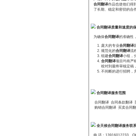
合同翻译
作品也使他们得
了长期、稳定和密切的合作
合同翻译质量和速度的
为确保
合同翻译
的准确性
庞大的专业
合同翻译
规范化的
合同翻译
流
组建
合同翻译
小组，
合同翻译
项目均有严
校对到最终审核定稿
不间断的进行招聘，
合同翻译服务范围
合同翻译 合同条款翻译 英
购销合同翻译 买卖合同翻
全天候合同翻译服务联
电 话：13916012233 Q