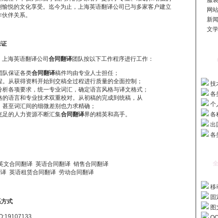
服装
到愉悦的文化享受。迄今为止，上海英语翻译公司已与多家客户建立
网站
伙伴关系。
新闻
文学
保证
，上海英语翻译公司
合同翻译
团队按以下工作程序进行工作：
团队保证各类
合同翻译
稿件均由专业人士担任；
程。从获得资料开始到交稿全过程进行质量的全面控制；
技
分析各项要求，统一专业词汇，确定语言风格与译文格式；
各
格的语言和专业技术双重校对。从初稿的完成到统稿，从
个
，甚至词汇间的细微差别也力求精确；
充足的人力资源不断汇集
合同翻译
界的精英和高手。
各
出
各
全
文合同翻译 英语合同翻译 销售合同翻译
译 英语租赁合同翻译 劳动合同翻译
移动
固定
系方式
图文
Q:
19107133
Q