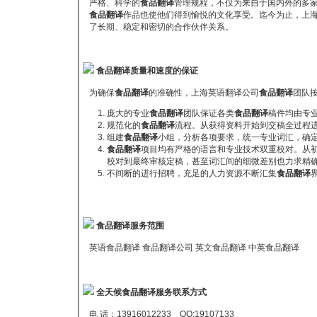
严格、科学的
食品翻译
管理规程，不仅为来自于国内外的多
食品翻译
作品也使他们得到愉悦的文化享受。迄今为止，上
了长期、稳定和密切的合作伙伴关系。
食品翻译质量和速度的保证
为确保
食品翻译
的准确性，上海英语翻译公司
食品翻译
团队
庞大的专业
食品翻译
团队保证各类
食品翻译
稿件均由专
规范化的
食品翻译
流程。从获得资料开始到交稿全过程
组建
食品翻译
小组，分析各项要求，统一专业词汇，确
食品翻译
项目均有严格的语言和专业技术双重校对。从
校对到最终审核定稿，甚至词汇间的细微差别也力求精
不间断的进行招聘，充足的人力资源不断汇集
食品翻译
食品翻译服务范围
英语食品翻译 食品翻译公司 英文食品翻译 中英食品翻译
全天候食品翻译服务联系方式
电 话：13916012233 QQ:
19107133