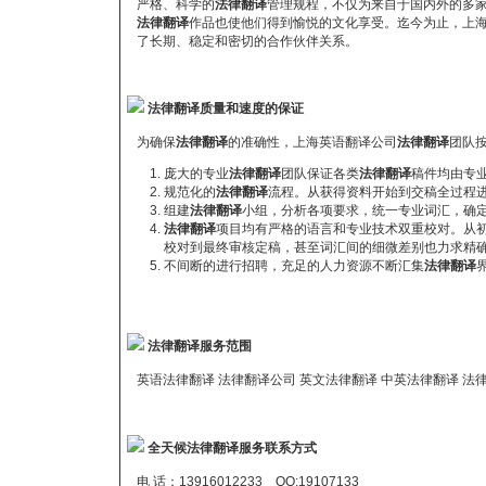
严格、科学的
法律翻译
管理规程，不仅为来自于国内外的多
法律翻译
作品也使他们得到愉悦的文化享受。迄今为止，上
了长期、稳定和密切的合作伙伴关系。
法律翻译质量和速度的保证
为确保
法律翻译
的准确性，上海英语翻译公司
法律翻译
团队
庞大的专业
法律翻译
团队保证各类
法律翻译
稿件均由专
规范化的
法律翻译
流程。从获得资料开始到交稿全过程
组建
法律翻译
小组，分析各项要求，统一专业词汇，确
法律翻译
项目均有严格的语言和专业技术双重校对。从
校对到最终审核定稿，甚至词汇间的细微差别也力求精
不间断的进行招聘，充足的人力资源不断汇集
法律翻译
法律翻译服务范围
英语法律翻译 法律翻译公司 英文法律翻译 中英法律翻译 法
全天候法律翻译服务联系方式
电 话：13916012233 QQ:
19107133