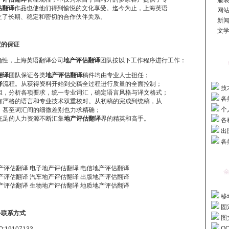
服装
估翻译
作品也使他们得到愉悦的文化享受。迄今为止，上海英语
网站
了长期、稳定和密切的合作伙伴关系。
新闻
文学
度的保证
确性，上海英语翻译公司
地产评估翻译
团队按以下工作程序进行工作：
翻译
团队保证各类
地产评估翻译
稿件均由专业人士担任；
译
流程。从获得资料开始到交稿全过程进行质量的全面控制；
技
组，分析各项要求，统一专业词汇，确定语言风格与译文格式；
各
有严格的语言和专业技术双重校对。从初稿的完成到统稿，从
个
，甚至词汇间的细微差别也力求精确；
充足的人力资源不断汇集
地产评估翻译
界的精英和高手。
各
出
各
评估翻译 电子地产评估翻译 电信地产评估翻译
全
评估翻译 汽车地产评估翻译 出版地产评估翻译
评估翻译 生物地产评估翻译 地质地产评估翻译
移动
固定
务联系方式
图文
Q