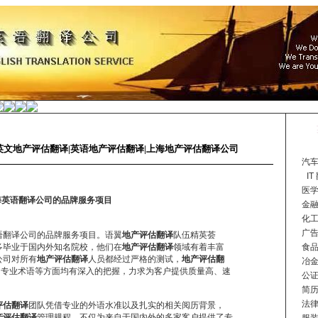
英文地产评估翻译|英语地产评估翻译|上海地产评估翻译公司
汽车
I
医学
海英语翻译公司的品牌服务项目
金融
化工
广告
语翻译公司的品牌服务项目。语翼
地产评估翻译
队伍精英荟
多毕业于国内外知名院校，他们在
地产评估翻译
领域有着丰富
食品
公司对所有
地产评估翻译
人员都经过严格的测试，
地产评估翻
冶金
、专业术语等方面均有深入的把握，力求为客户提供质量高、速
公证
。
简历
法律
评估翻译
团队凭借专业的外语水准以及扎实的相关阅历背景，
产评估翻译
管理规程，不仅为来自于国内外的多家客户提供了专